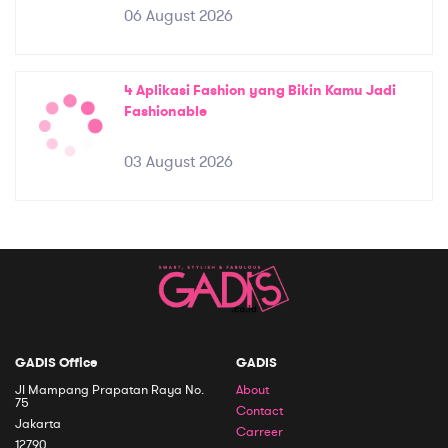
06 August 2026
4 Aplikasi Fashion yang Bikin Kamu Jadi
Fashionable
03 August 2026
GADIS Office
GADIS
Jl Mampang Prapatan Raya No.
About
75
Contact
Jakarta
Carreer
12790