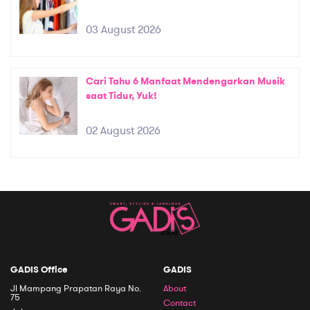
03 August 2026
Cari Tahu 6 Manfaat Mendengarkan Musik
saat Tidur, Yuk!
02 August 2026
GADIS Office
GADIS
Jl Mampang Prapatan Raya No.
About
75
Contact