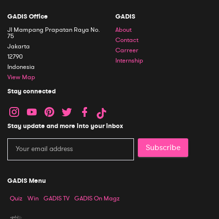
GADIS Office
GADIS
Jl Mampang Prapatan Raya No.
About
75
Contact
Jakarta
Carreer
12790
Internship
Indonesia
View Map
Stay connected
Stay update and more into your inbox
Subscribe
GADIS Menu
Quiz
Win
GADIS TV
GADIS On Magz