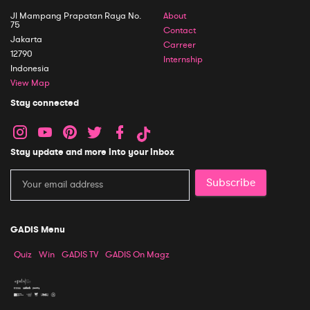
Jl Mampang Prapatan Raya No.
About
75
Contact
Jakarta
Carreer
12790
Internship
Indonesia
View Map
Stay connected
Stay update and more into your inbox
Subscribe
GADIS Menu
Quiz
Win
GADIS TV
GADIS On Magz