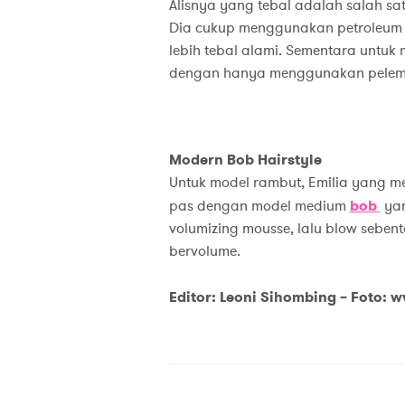
Alisnya yang tebal adalah salah sa
Dia cukup menggunakan petroleum j
lebih tebal alami. Sementara untuk
dengan hanya menggunakan pelembap
Modern Bob Hair
style
Untuk model rambut, Emilia yang me
pas dengan model medium
bob
yan
volumizing mousse, lalu blow seben
bervolume.
Editor: Leoni Sihombing
– Foto: 