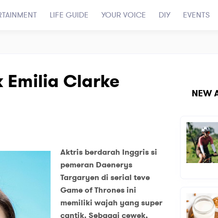
RTAINMENT
LIFE GUIDE
YOUR VOICE
DIY
EVENTS
 Emilia Clarke
NEW A
Aktris berdarah Inggris si
pemeran Daenerys
Targaryen di
serial teve
Game of Thrones ini
memiliki wajah yang
super
cantik. Sebagai cewek,