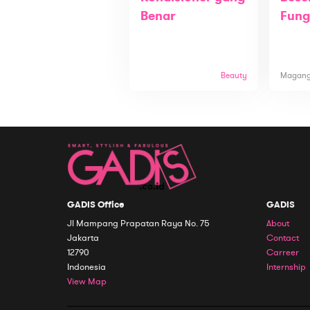
Benar
Fung
Beauty
Magan
GADIS Office
GADIS
Jl Mampang Prapatan Raya No. 75
About
Jakarta
Contact
12790
Carreer
Indonesia
Internship
View Map