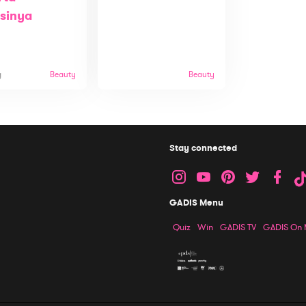
sinya
g
Beauty
Beauty
Stay connected
GADIS Menu
Quiz
Win
GADIS TV
GADIS On