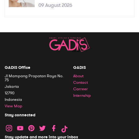
09 August 2026
GADIS Office
GADIS
Jl Mampang Prapatan Raya No.
About
75
Contact
Jakarta
Carreer
12790
Internship
Indonesia
View Map
Stay connected
Stay update and more into your inbox