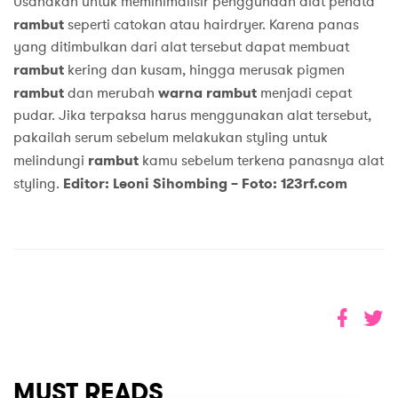
Usahakan untuk meminimalisir penggunaan alat penata
rambut
seperti catokan atau hairdryer. Karena panas
yang ditimbulkan dari alat tersebut dapat membuat
rambut
kering dan kusam, hingga merusak pigmen
rambut
dan merubah
warna
rambut
menjadi cepat
pudar. Jika terpaksa harus menggunakan alat tersebut,
pakailah serum sebelum melakukan styling untuk
melindungi
rambut
kamu sebelum terkena panasnya alat
styling.
Editor: Leoni Sihombing –
Foto: 123rf.com
MUST READS