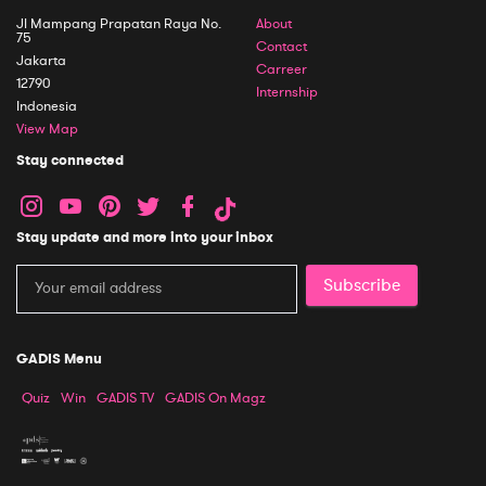
Jl Mampang Prapatan Raya No.
About
75
Contact
Jakarta
Carreer
12790
Internship
Indonesia
View Map
Stay connected
Stay update and more into your inbox
Subscribe
GADIS Menu
Quiz
Win
GADIS TV
GADIS On Magz