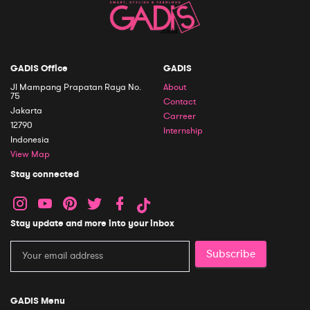
GADIS Office
GADIS
Jl Mampang Prapatan Raya No.
About
75
Contact
Jakarta
Carreer
12790
Internship
Indonesia
View Map
Stay connected
Stay update and more into your inbox
Subscribe
GADIS Menu