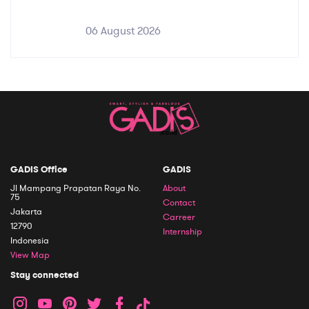
06 August 2026
GADIS Office
GADIS
Jl Mampang Prapatan Raya No.
About
75
Contact
Jakarta
Carreer
12790
Internship
Indonesia
View Map
Stay connected