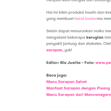
menjadi lebih banyak dari biasanya
Hal ini bikin produksi insulin dan
yang membuat
berat badan
mu menj
Selain dapat menurunkan resiko mem
mengalami beberapa
kerugian
lai
penyakit jantung dan diabetes. Oleh
sarapan
, yuk!
Editor: Ria Juwita – Foto:
www.pe
Baca juga:
Menu Sarapan Sehat
Manfaat Sarapan dengan Pisang
Menu Sarapan dari Mancanegar