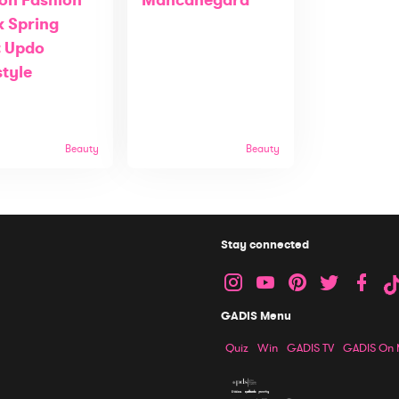
on Fashion
Mancanegara
 Spring
: Updo
style
Beauty
Beauty
Stay connected
GADIS Menu
Quiz
Win
GADIS TV
GADIS On