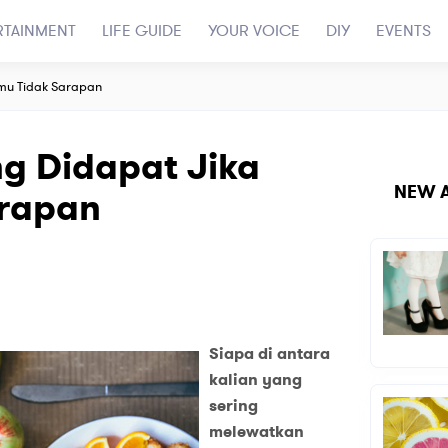
RTAINMENT
LIFE GUIDE
YOUR VOICE
DIY
EVENTS
amu Tidak Sarapan
g Didapat Jika
NEW A
rapan
Siapa di antara
kalian yang
sering
melewatkan