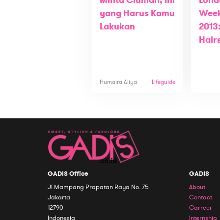
Minta Ciuman, Ini
Lond
yang Harus Kamu
Week
Lakukan
2013
Hair
Humaira Aliya
Lifeguide
GADIS Office
GADIS
Jl Mampang Prapatan Raya No. 75
About
Jakarta
Contact
12790
Carreer
Indonesia
Internship