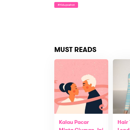
#hidupsehat
MUST READS
Kalau Pacar
Hair