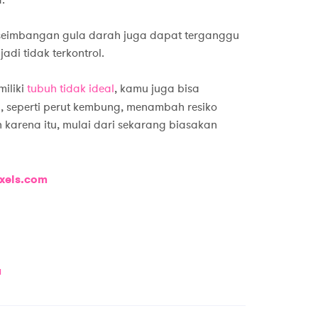
.
 keseimbangan gula darah juga dapat terganggu
adi tidak terkontrol.
iliki
tubuh tidak ideal
, kamu juga bisa
n, seperti perut kembung, menambah resiko
 karena itu, mulai dari sekarang biasakan
xels.com
a