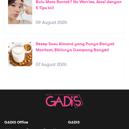
Bulu Mata Rontok? No Worries, Atasi dengan
5 Tips Ini!
09 August 2026
Resep Susu Almond yang Punya Banyak
Manfaat, Bikinnya Gampang Banget!
07 August 2026
GADIS Office
GADIS