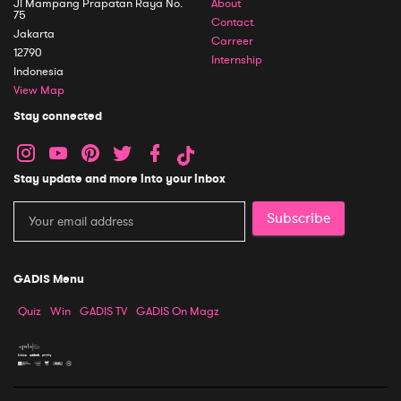
Jl Mampang Prapatan Raya No.
About
75
Contact
Jakarta
Carreer
12790
Internship
Indonesia
View Map
Stay connected
Stay update and more into your inbox
Subscribe
GADIS Menu
Quiz
Win
GADIS TV
GADIS On Magz