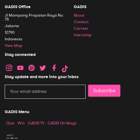
GADIS Office
GADIS
Jl Mampang Prapatan Raya No.
About
75
Contact
Jakarta
Carreer
12790
Internship
Indonesia
View Map
Stay connected
Stay update and more into your inbox
Subscribe
GADIS Menu
Quiz
Win
GADIS TV
GADIS On Magz