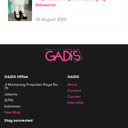
Kebesaran
06 August 2026
GADIS Office
GADIS
Jl Mampang Prapatan Raya No.
About
75
Contact
Jakarta
Carreer
12790
Internship
Indonesia
View Map
Stay connected