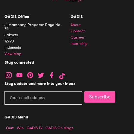
GADIS Office
GADIS
Jl Mampang Prapatan Raya No.
About
75
Contact
Jakarta
Carreer
12790
Internship
Indonesia
View Map
Stay connected
Stay update and more into your inbox
Subscribe
GADIS Menu
Quiz
Win
GADIS TV
GADIS On Magz