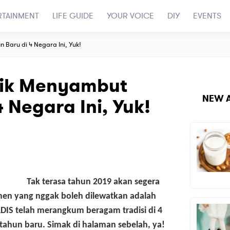
RTAINMENT
LIFE GUIDE
YOUR VOICE
DIY
EVENTS
n Baru di 4 Negara Ini, Yuk!
Unik Menyambut
NEW A
 Negara Ini, Yuk!
Tak terasa tahun 2019 akan segera
men yang nggak boleh dilewatkan adalah
ADIS telah merangkum beragam tradisi di 4
hun baru. Simak di halaman sebelah, ya!