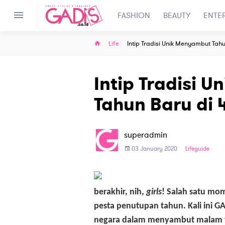
FASHION
BEAUTY
ENTE
Life
Intip Tradisi Unik Menyambut Tahu
Intip Tradisi 
Tahun Baru di 4
superadmin
03 January 2020
Lifeguide
berakhir, nih,
girls
! Salah satu mo
pesta penutupan tahun. Kali ini G
negara dalam menyambut malam ta