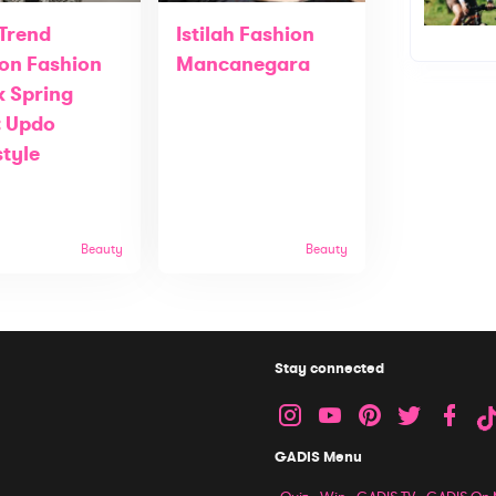
 Trend
Istilah Fashion
on Fashion
Mancanegara
 Spring
: Updo
style
Beauty
Beauty
Stay connected
GADIS Menu