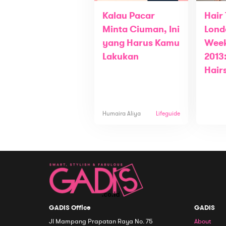
Kalau Pacar
Hair
Minta Ciuman, Ini
Lond
yang Harus Kamu
Week
Lakukan
2013
Hair
Humaira Aliya
Lifeguide
GADIS Office
GADIS
Jl Mampang Prapatan Raya No. 75
About