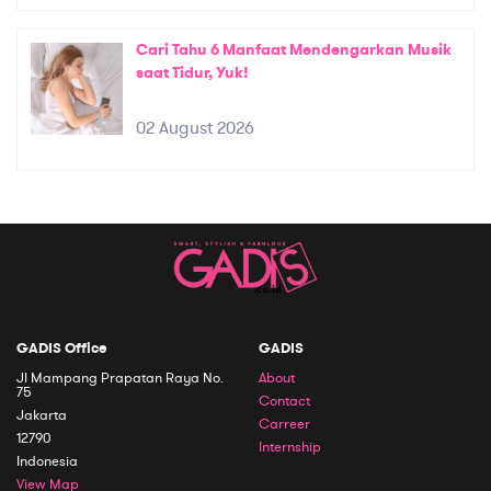
Cari Tahu 6 Manfaat Mendengarkan Musik
saat Tidur, Yuk!
02 August 2026
GADIS Office
GADIS
Jl Mampang Prapatan Raya No.
About
75
Contact
Jakarta
Carreer
12790
Internship
Indonesia
View Map