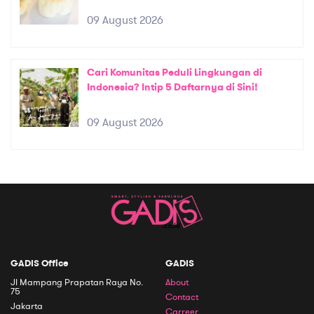
09 August 2026
Cari Komunitas Peduli Lingkungan di
Indonesia? Intip 5 Daftarnya di Sini!
09 August 2026
GADIS Office
GADIS
Jl Mampang Prapatan Raya No.
About
75
Contact
Jakarta
Carreer