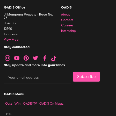
GADIS Office
GADIS
Jl Mampang Prapatan Raya No.
About
75
Contact
Jakarta
Carreer
12790
Internship
Indonesia
View Map
Stay connected
Stay update and more into your inbox
Subscribe
GADIS Menu
Quiz
Win
GADIS TV
GADIS On Magz