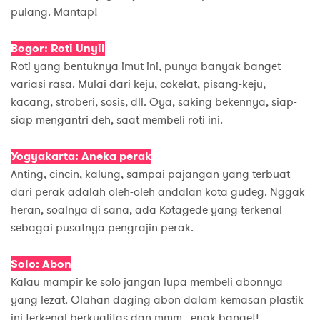
pulang. Mantap!
Bogor: Roti Unyil
Roti yang bentuknya imut ini, punya banyak banget
variasi rasa. Mulai dari keju, cokelat, pisang-keju,
kacang, stroberi, sosis, dll. Oya, saking bekennya, siap-
siap mengantri deh, saat membeli roti ini.
Yogyakarta: Aneka perak
Anting, cincin, kalung, sampai pajangan yang terbuat
dari perak adalah oleh-oleh andalan kota gudeg. Nggak
heran, soalnya di sana, ada Kotagede yang terkenal
sebagai pusatnya pengrajin perak.
Solo: Abon
Kalau mampir ke solo jangan lupa membeli abonnya
yang lezat. Olahan daging abon dalam kemasan plastik
ini terkenal berkualitas dan mmm.. enak banget!