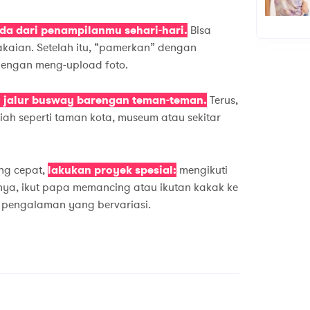
a dari penampilanmu sehari-hari.
Bisa
kaian. Setelah itu, “pamerkan” dengan
dengan meng-upload foto.
si jalur busway barengan teman-teman.
Terus,
iah seperti taman kota, museum atau sekitar
ng cepat,
lakukan proyek spesial:
mengikuti
lnya, ikut papa memancing atau ikutan kakak ke
pengalaman yang bervariasi.