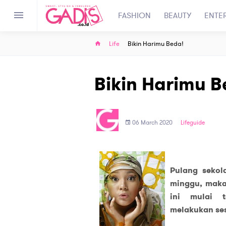
FASHION
BEAUTY
ENTE
Life
Bikin Harimu Beda!
Bikin Harimu B
06 March 2020
Lifeguide
Pulang sekol
minggu, makan
ini mulai 
melakukan se