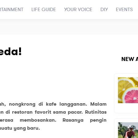
RTAINMENT
LIFE GUIDE
YOUR VOICE
DIY
EVENTS
eda!
NEW A
ah, nongkrong di kafe langganan. Malam
 di restoran favorit sama pacar. Rutinitas
terasa membosankan. Rasanya pengin
suatu yang baru.