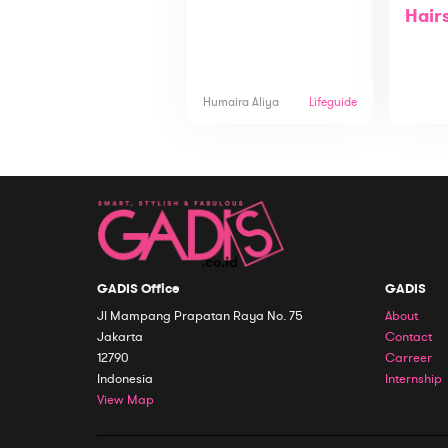
Hair
Humaira Aliya
Lifeguide
GADIS Office
GADIS
Jl Mampang Prapatan Raya No. 75
About
Jakarta
Contact
12790
Carreer
Indonesia
Internship
View Map