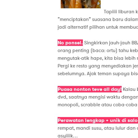
Tapiiii liburan
”menciptakan” suasana baru dalam 
jadi alternatif pilihan untuk membua
No ponsel.
Singkirkan jauh-jauh BB
orang penting (baca: ortu) tahu ke
mengutak-atik hape, kita bisa lebi
Pergi ke resto yang menyediakan je
sebelumnya. Ajak teman supaya bis
Puasa nonton teve all day!
Kalau 
dvd, saatnya mengisi waktu dengan 
monopoli, scrabble atau coba-coba
Perawatan lengkap + unik di salo
rempat, mandi susu, atau lulur dan 
asyiiiik…