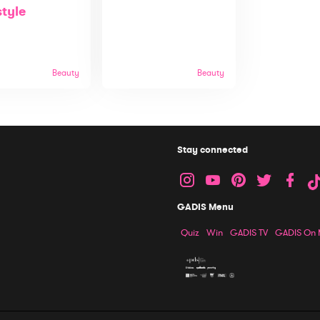
style
Beauty
Beauty
Stay connected
GADIS Menu
Quiz
Win
GADIS TV
GADIS On