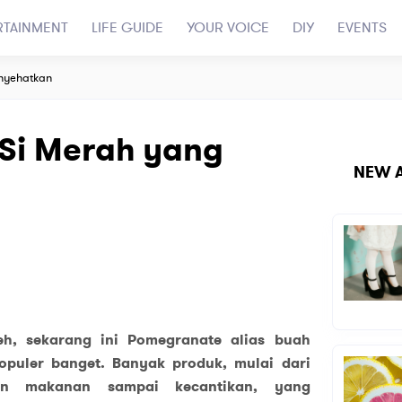
RTAINMENT
LIFE GUIDE
YOUR VOICE
DIY
EVENTS
nyehatkan
Si Merah yang
NEW A
eh, sekarang ini Pomegranate alias buah
populer banget. Banyak produk, mulai dari
n makanan sampai kecantikan, yang