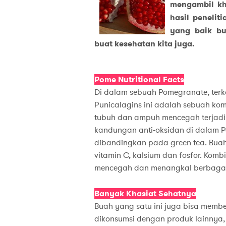
mengambil kh
hasil penelit
yang baik bu
buat kesehatan kita juga.
Pome Nutritional Facts
Di dalam sebuah Pomegranate, terk
Punicalagins ini adalah sebuah ko
tubuh dan ampuh mencegah terjadiny
kandungan anti-oksidan di dalam P
dibandingkan pada green tea. Buah
vitamin C, kalsium dan fosfor. Kom
mencegah dan menangkal berbagai 
Banyak Khasiat Sehatnya
Buah yang satu ini juga bisa membe
dikonsumsi dengan produk lainnya, 