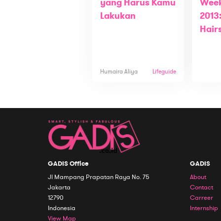
yang Harus Kamu
Week
Lakukan
2013
Hair
Humaira Aliya
Lifeguide
GADIS Office
GADIS
Jl Mampang Prapatan Raya No. 75
About
Jakarta
Contact
12790
Carreer
Indonesia
Internship
View Map