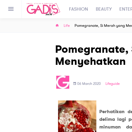
FASHION
BEAUTY
ENTE
Life
Pomegranate, Si Merah yang Me
Pomegranate, 
Menyehatkan
06 March 2020
Lifeguide
Perhatikan d
delima lagi 
minuman da