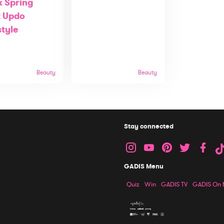
 Spring
: Updo
style
Beauty
Beauty
Stay connected
GADIS Menu
Quiz
Win
GADIS TV
GADIS On