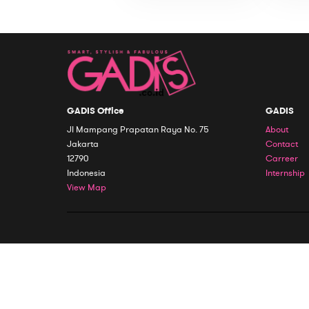
GADIS Office
GADIS
Jl Mampang Prapatan Raya No. 75
About
Jakarta
Contact
12790
Carreer
Indonesia
Internship
View Map