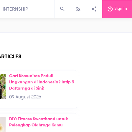
Sign In
INTERNSHIP
RTICLES
Cari Komunitas Peduli
Lingkungan di Indonesia? Intip 5
Daftarnya di Sini!
09 August 2026
DIY: Fitness Sweatband untuk
Pelengkap Olahraga Kamu