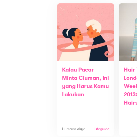
Kalau Pacar
Hair
Minta Ciuman, Ini
Lond
yang Harus Kamu
Week
Lakukan
2013
Hair
Humaira Aliya
Lifeguide