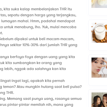
, kita suka kalap membelanjakan THR itu
, tas, sepatu dengan harga yang terjangkau,
g lumayan mahal. Hmm, padahal mendapat
ta untuk menabung, lho. Yuk, mulai mencoba
t.
 Sebelum dipakai untuk beli macam-macam,
lahnya sekitar 10%-30% dari jumlah THR yang
 hanya berfoya-foya dengan uang yang kita
untuk kita sumbangkan ke orang yang
lebih, nggak ada salahnya kan kita
ingat-ingat lagi, apakah kita pernah
g teman? Atau mungkin hutang saat beli pulsa?
ang THR.
ing. Memang saat punya uang, rasanya semua
harus pintar-pintar memilah nih, mana yang