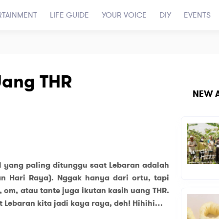
RTAINMENT
LIFE GUIDE
YOUR VOICE
DIY
EVENTS
Uang THR
NEW A
l yang paling ditunggu saat Lebaran adalah
n Hari Raya). Nggak hanya dari ortu, tapi
 om, atau tante juga ikutan kasih uang THR.
 Lebaran kita jadi kaya raya, deh! Hihihi…