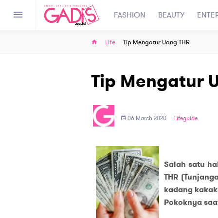
FASHION
BEAUTY
ENTE
Life
Tip Mengatur Uang THR
Tip Mengatur 
06 March 2020
Lifeguide
Salah satu ha
THR (Tunjanga
kadang kakak,
Pokoknya saat