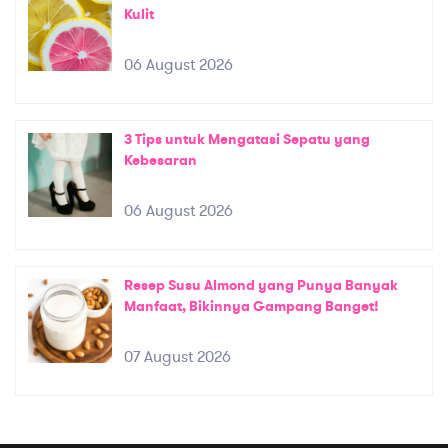
Kulit
06 August 2026
3 Tips untuk Mengatasi Sepatu yang
Kebesaran
06 August 2026
Resep Susu Almond yang Punya Banyak
Manfaat, Bikinnya Gampang Banget!
07 August 2026