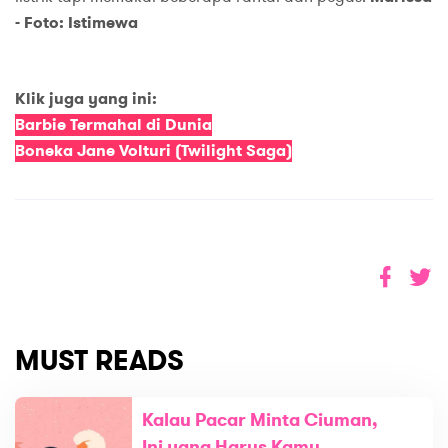
- Foto: Istimewa
Klik juga yang ini:
Barbie Termahal di Dunia
Boneka Jane Volturi (Twilight Saga)
MUST READS
Kalau Pacar Minta Ciuman,
Ini yang Harus Kamu