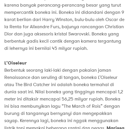
karena banyak perancang-perancang besar yang turut
mempercantik boneka ini. Boneka ini didandani dengan 9
karat berlian dari Harry Winston, bulu-bulu oleh Oscar de
la Renta for Alixandre Furs, bajunya rancangan Christian
Dior dan juga aksesoris kristal Swarovski. Boneka yang
berbentuk gadis kecil cantik dengan kamera tergantung
di lehernya ini bernilai 45 milyar rupiah.
L’Oiseleur
Berbentuk seorang laki-laki dengan pakaian jaman
Renaissance dan seruling di tangan, boneka L’Oiseleur
atau The Bird Catcher ini adalah boneka termahal di
dunia saat ini. Nilai boneka yang tingginya mencapai 1,2
meter ini ditaksir mencapai 56,25 milyar rupiah. Boneka
ini bisa membunyikan lagu “The March of Rois” dengan
burung di tangannya bernyanyi dan mengepakkan
sayap. Kerennya lagi, boneka ini nggak menggunakan
listrik tapi memakai beberapa rantai dan pegas.
Marissa