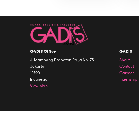
GADIS Office
GADIS
Jl Mampang Prapatan Raya No. 75
About
Jakarta
Contact
12790
Carreer
Indonesia
Internship
View Map