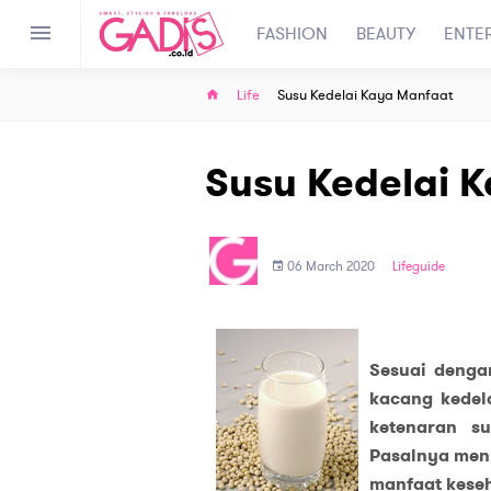
FASHION
BEAUTY
ENTE
Life
Susu Kedelai Kaya Manfaat
Susu Kedelai 
06 March 2020
Lifeguide
Sesuai dengan
kacang kedel
ketenaran su
Pasalnya menu
manfaat keseh