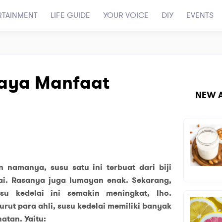
RTAINMENT
LIFE GUIDE
YOUR VOICE
DIY
EVENTS
Kaya Manfaat
NEW A
 namanya, susu satu ini terbuat dari biji
ai. Rasanya juga lumayan enak. Sekarang,
su kedelai ini semakin meningkat, lho.
rut para ahli, susu kedelai memiliki banyak
atan. Yaitu: