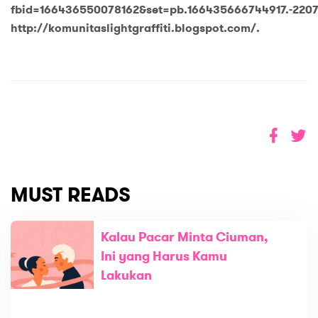
fbid=166436550078162&set=pb.166435666744917.-220
http://komunitaslightgraffiti.blogspot.com/.
MUST READS
Kalau Pacar Minta Ciuman,
Ini yang Harus Kamu
Lakukan