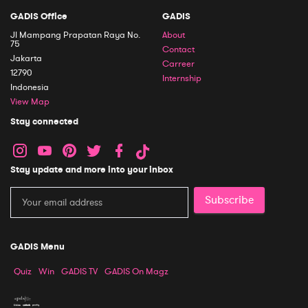
GADIS Office
GADIS
Jl Mampang Prapatan Raya No.
About
75
Contact
Jakarta
Carreer
12790
Internship
Indonesia
View Map
Stay connected
Stay update and more into your inbox
Subscribe
GADIS Menu
Quiz
Win
GADIS TV
GADIS On Magz