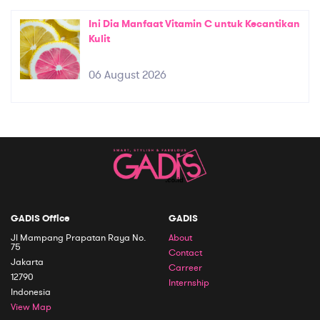
Ini Dia Manfaat Vitamin C untuk Kecantikan
Kulit
06 August 2026
GADIS Office
GADIS
Jl Mampang Prapatan Raya No.
About
75
Contact
Jakarta
Carreer
12790
Internship
Indonesia
View Map