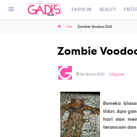
FASHION
BEAUTY
ENTE
Life
Zombie Voodoo Doll
Zombie Voodoo
06 March 2020
Lifeguide
Boneka biasa
tidur. Apa ya
hari dan men
terancam dan 