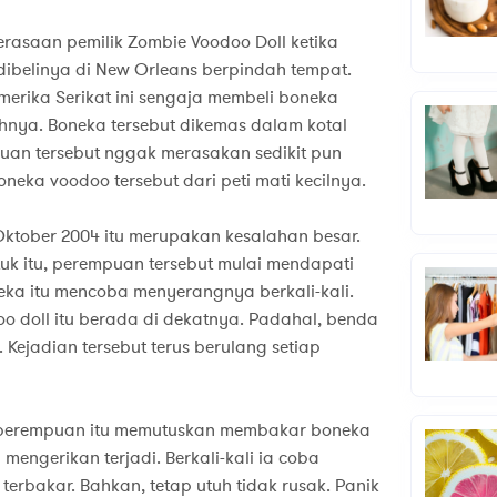
perasaan pemilik Zombie Voodoo Doll ketika
ibelinya di New Orleans berpindah tempat.
merika Serikat ini sengaja membeli boneka
hnya. Boneka tersebut dikemas dalam kotal
uan tersebut nggak merasakan sedikit pun
neka voodoo tersebut dari peti mati kecilnya.
tober 2004 itu merupakan kesalahan besar.
uk itu, perempuan tersebut mulai mendapati
ka itu mencoba menyerangnya berkali-kali.
oo doll itu berada di dekatnya. Padahal, benda
. Kejadian tersebut terus berulang setiap
 perempuan itu memutuskan membakar boneka
mengerikan terjadi. Berkali-kali ia coba
erbakar. Bahkan, tetap utuh tidak rusak. Panik