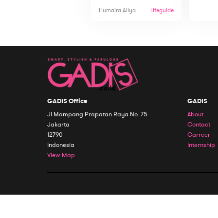
Humaira Aliya
Lifeguide
GADIS Office
GADIS
Jl Mampang Prapatan Raya No. 75
About
Jakarta
Contact
12790
Carreer
Indonesia
Internship
View Map