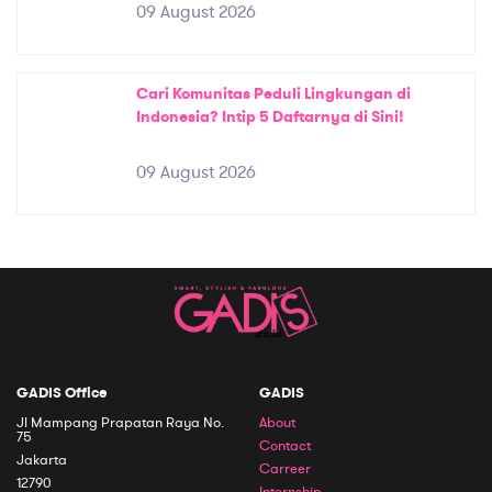
09 August 2026
Cari Komunitas Peduli Lingkungan di
Indonesia? Intip 5 Daftarnya di Sini!
09 August 2026
GADIS Office
GADIS
Jl Mampang Prapatan Raya No.
About
75
Contact
Jakarta
Carreer
12790
Internship