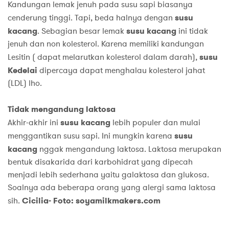
Kandungan lemak jenuh pada susu sapi biasanya
cenderung tinggi. Tapi, beda halnya dengan
susu
kacang
. Sebagian besar lemak
susu kacang
ini tidak
jenuh dan non kolesterol. Karena memiliki kandungan
Lesitin ( dapat melarutkan kolesterol dalam darah),
susu
Kedelai
dipercaya dapat menghalau kolesterol jahat
(LDL) lho.
Tidak mengandung laktosa
Akhir-akhir ini
susu kacang
lebih populer dan mulai
menggantikan susu sapi. Ini mungkin karena
susu
kacang
nggak mengandung laktosa. Laktosa merupakan
bentuk disakarida dari karbohidrat yang dipecah
menjadi lebih sederhana yaitu galaktosa dan glukosa.
Soalnya ada beberapa orang yang alergi sama laktosa
sih.
Cicilia- Foto: soyamilkmakers.com