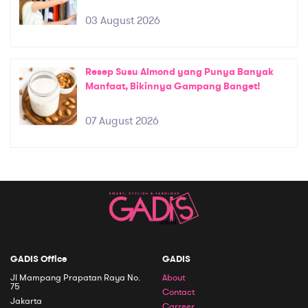
03 August 2026
Resep Susu Almond yang Punya Banyak
Manfaat, Bikinnya Gampang Banget!
07 August 2026
GADIS Office
GADIS
Jl Mampang Prapatan Raya No.
About
75
Contact
Jakarta
Carreer