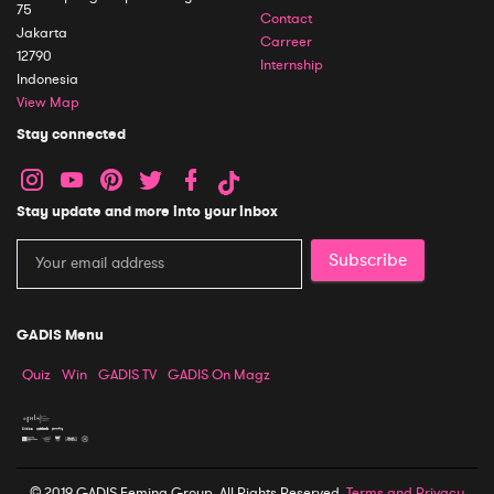
75
Contact
Jakarta
Carreer
12790
Internship
Indonesia
View Map
Stay connected
Stay update and more into your inbox
Subscribe
GADIS Menu
Quiz
Win
GADIS TV
GADIS On Magz
© 2019 GADIS Femina Group. All Rights Reserved.
Terms and Privacy