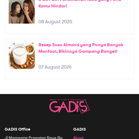
Kamu Hindari
08 August 2026
Resep Susu Almond yang Punya Banyak
Manfaat, Bikinnya Gampang Banget!
07 August 2026
GADIS Office
GADIS
Jl Mampang Prapatan Raya No.
About