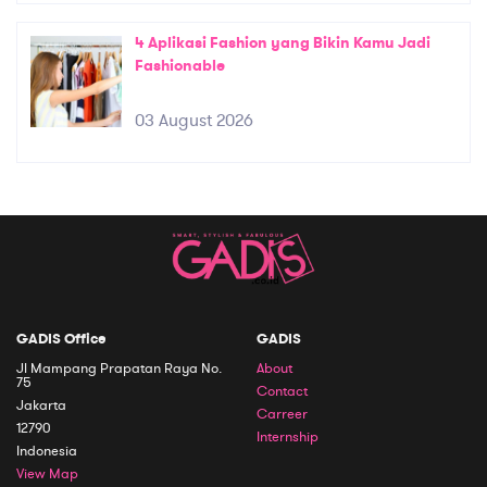
4 Aplikasi Fashion yang Bikin Kamu Jadi
Fashionable
03 August 2026
GADIS Office
GADIS
Jl Mampang Prapatan Raya No.
About
75
Contact
Jakarta
Carreer
12790
Internship
Indonesia
View Map