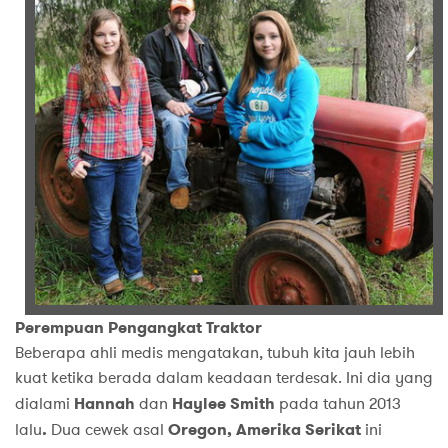
Perempuan Pengangkat Traktor
Beberapa ahli medis mengatakan, tubuh kita jauh lebih
kuat ketika berada dalam keadaan terdesak. Ini dia yang
dialami
Hannah
dan
Haylee Smith
pada tahun 2013
lalu
.
Dua cewek asal
Oregon, Amerika Serikat
ini