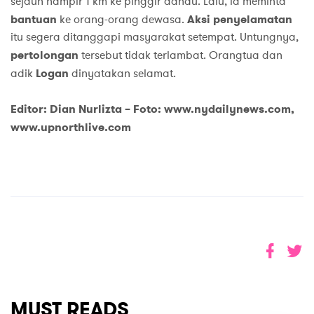
sejauh hampir 1 km ke pinggir danau. Lalu, ia meminta
bantuan
ke orang-orang dewasa.
Aksi penyelamatan
itu segera ditanggapi masyarakat setempat. Untungnya,
pertolongan
tersebut tidak terlambat. Orangtua dan
adik
Logan
dinyatakan selamat.
Editor: Dian Nurlizta – Foto: www.nydailynews.com,
www.upnorthlive.com
MUST READS