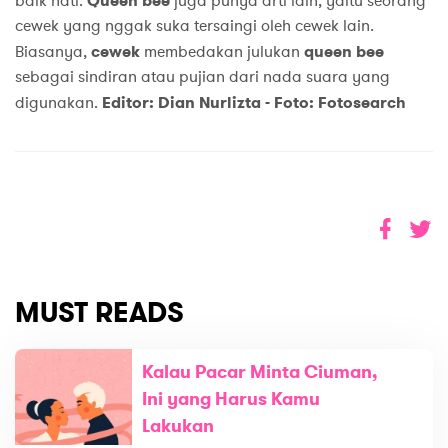
baik hati.
Queen bee
juga punya arti lain, yaitu seorang
cewek yang nggak suka tersaingi oleh cewek lain.
Biasanya,
cewek
membedakan julukan
queen bee
sebagai sindiran atau pujian dari nada suara yang
digunakan.
Editor: Dian Nurlizta -
Foto: Fotosearch
MUST READS
Kalau Pacar Minta Ciuman,
Ini yang Harus Kamu
Lakukan