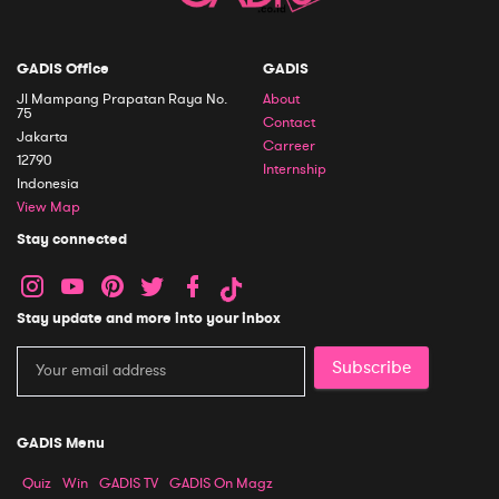
GADIS Office
GADIS
Jl Mampang Prapatan Raya No.
About
75
Contact
Jakarta
Carreer
12790
Internship
Indonesia
View Map
Stay connected
Stay update and more into your inbox
Subscribe
GADIS Menu
Quiz
Win
GADIS TV
GADIS On Magz