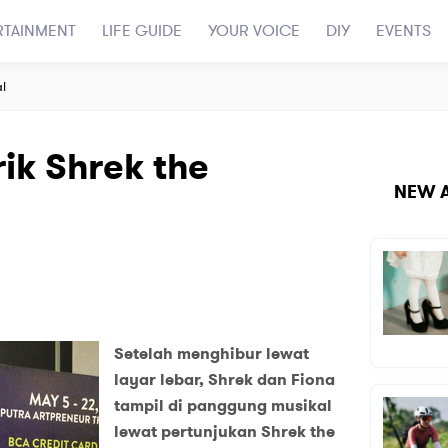
RTAINMENT
LIFE GUIDE
YOUR VOICE
DIY
EVENTS
l
ik Shrek the
NEW A
Setelah menghibur lewat
layar lebar, Shrek dan Fiona
tampil di panggung musikal
lewat pertunjukan Shrek the