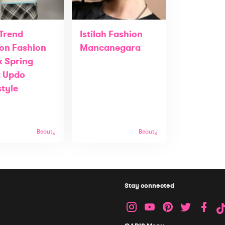
 Trend
Istilah Fashion
on Fashion
Mancanegara
 Spring
: Updo
style
Beauty
Beauty
Stay connected