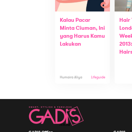
Kalau Pacar
Hair
Minta Ciuman, Ini
Lond
yang Harus Kamu
Week
Lakukan
2013
Hair
Humaira Aliya
Lifeguide