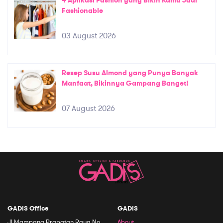
4 Aplikasi Fashion yang Bikin Kamu Jadi
Fashionable
03 August 2026
Resep Susu Almond yang Punya Banyak
Manfaat, Bikinnya Gampang Banget!
07 August 2026
GADIS Office
GADIS
Jl Mampang Prapatan Raya No.
About