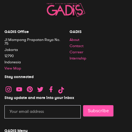
GADIS Office
GADIS
Jl Mampang Prapatan Raya No.
About
75
Contact
Jakarta
Carreer
12790
Internship
Indonesia
View Map
Stay connected
Stay update and more into your inbox
Subscribe
GADIS Menu