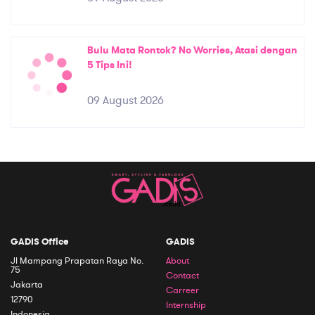
Bulu Mata Rontok? No Worries, Atasi dengan
5 Tips Ini!
09 August 2026
GADIS Office
GADIS
Jl Mampang Prapatan Raya No.
About
75
Contact
Jakarta
Carreer
12790
Internship
Indonesia