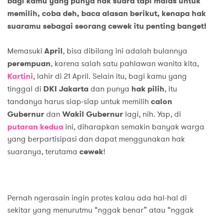
bagi kamu yang punya hak suara tapi malas untuk
memilih, coba deh, baca alasan berikut, kenapa hak
suaramu sebagai seorang cewek itu penting banget!
Memasuki
April
, bisa dibilang ini adalah bulannya
perempuan
, karena salah satu pahlawan wanita kita,
Kartini
, lahir di 21 April. Selain itu, bagi kamu yang
tinggal di
DKI Jakarta
dan punya
hak pilih
, itu
tandanya harus siap-siap untuk memilih
calon
Gubernur
dan
Wakil Gubernur
lagi, nih. Yap, di
putaran kedua
ini, diharapkan semakin banyak warga
yang berpartisipasi dan dapat menggunakan hak
suaranya, terutama
cewek
!
Pernah ngerasain ingin protes kalau ada hal-hal di
sekitar yang menurutmu “nggak benar” atau “nggak