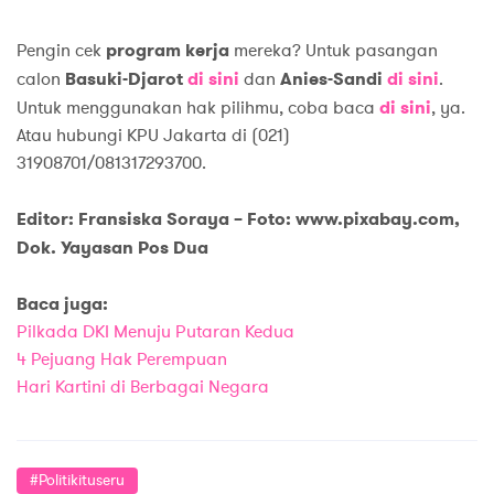
Pengin cek
program kerja
mereka? Untuk pasangan
calon
Basuki-Djarot
di sini
dan
Anies-Sandi
di sini
.
Untuk menggunakan hak pilihmu, coba baca
di sini
, ya.
Atau hubungi KPU Jakarta di (021)
31908701/081317293700.
Editor: Fransiska Soraya –
Foto: www.pixabay.com,
Dok. Yayasan Pos Dua
Baca juga:
Pilkada DKI Menuju Putaran Kedua
4 Pejuang Hak Perempuan
Hari Kartini di Berbagai Negara
#politikituseru