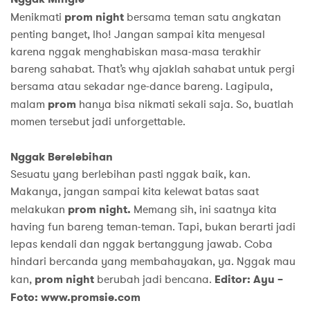
Menikmati
prom night
bersama teman satu angkatan
penting banget, lho! Jangan sampai kita menyesal
karena nggak menghabiskan masa-masa terakhir
bareng sahabat. That’s why ajaklah sahabat untuk pergi
bersama atau sekadar nge-dance bareng. Lagipula,
malam
prom
hanya bisa nikmati sekali saja. So, buatlah
momen tersebut jadi unforgettable.
Nggak Berelebihan
Sesuatu yang berlebihan pasti nggak baik, kan.
Makanya, jangan sampai kita kelewat batas saat
melakukan
prom night.
Memang sih, ini saatnya kita
having fun bareng teman-teman. Tapi, bukan berarti jadi
lepas kendali dan nggak bertanggung jawab. Coba
hindari bercanda yang membahayakan, ya. Nggak mau
kan,
prom night
berubah jadi bencana.
Editor: Ayu –
Foto: www.promsie.com