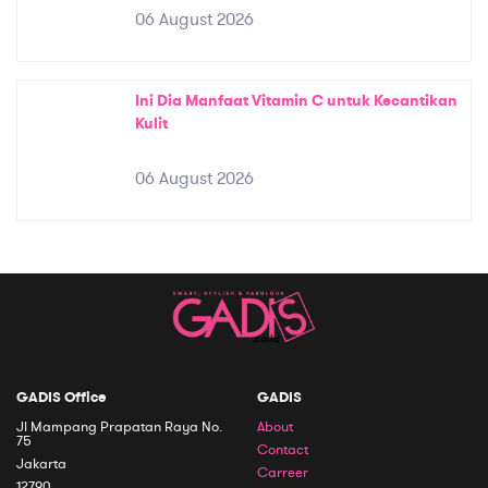
06 August 2026
Ini Dia Manfaat Vitamin C untuk Kecantikan
Kulit
06 August 2026
GADIS Office
GADIS
Jl Mampang Prapatan Raya No.
About
75
Contact
Jakarta
Carreer
12790