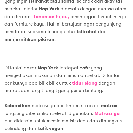
yang ingin
istirahat
atau
santai
sejenak dari aktivitas
mereka. Interior
Nap York
didesain dengan nuansa alam
dan dekorasi
tanaman hijau,
penerangan hemat energi
dan furniture kayu. Hal ini bertujuan agar pengunjung
mendapat suasana tenang untuk
istirahat
dan
menjernihkan pikiran
.
Di lantai dasar
Nap York
terdapat
café
yang
menyediakan makanan dan minuman sehat. Di lantai
berikutnya ada bilik-bilik untuk
tidur siang
dengan
matras dan langit-langit yang penuh bintang.
Kebersihan
matrasnya pun terjamin karena
matras
langsung dibersihkan setelah digunakan.
Matrasnya
pun didesain untuk meminimalisir debu dan dibungkus
pelindung dari
kulit vegan
.