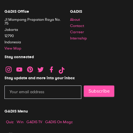
GADIS Office
GADIS
Jl Mampang Prapatan Raya No.
About
75
Contact
Jakarta
Carreer
12790
Internship
Indonesia
View Map
Stay connected
Stay update and more into your inbox
Subscribe
GADIS Menu
Quiz
Win
GADIS TV
GADIS On Magz