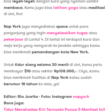
bisa
leyeh-leyeh
dengan kursi yang nyaman sambil
membaca
. Kamu juga bisa
latihan yoga
atau
meditasi
di sini, lho!
Nap York
juga menyediakan
space
untuk para
pengunjung yang ingin
menyelesaikan tugas
atau
pekerjaan
di Lantai 4. Di lantai ini terdapat kursi dan
meja kerja yang mengarah ke jendela sehingga kamu
bisa menikmati
pemandangan kota New York.
Untuk
tidur siang selama 30 menit
di sini, kamu perlu
membayar
$10
atau sekitar
Rp138.000,-
. Oiya, kamu
bisa menikmati fasilitas di
Nap York
kalau sudah
berumur 18 tahun
ke atas, ya!
Editor: Ria Juwita - Foto: Instagram
napyork
Baca juga:
Tidur Menghadap Kiri Ternyata Punya 5 Manfaat Ini!