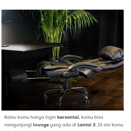
Kalau kamu hanya ingin
bersantai
, kamu bisa
mengunjungi
lounge
yang ada di
Lantai 3
. Di sini kamu