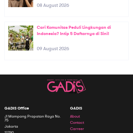
08 August 2026
Cari Komunitas Peduli Lingkungan di
Indonesia? Intip 5 Daftarnya di Sini!
09 August 2026
GADIS Office
GADIS
Jl Mampang Prapatan Raya No.
About
75
Contact
Jakarta
Carreer
12790