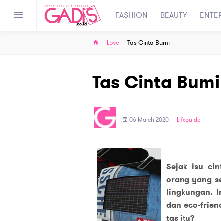
FASHION
BEAUTY
ENTE
Love
Tas Cinta Bumi
Tas Cinta Bumi
06 March 2020
Lifeguide
Sejak isu ci
orang yang s
lingkungan. I
dan eco-frien
tas itu?