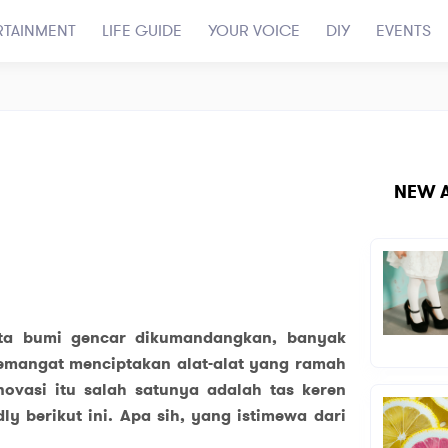
RTAINMENT
LIFE GUIDE
YOUR VOICE
DIY
EVENTS
NEW A
nta bumi gencar dikumandangkan, banyak
emangat menciptakan alat-alat yang ramah
novasi itu salah satunya adalah tas keren
dly berikut ini. Apa sih, yang istimewa dari