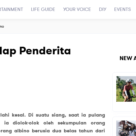
RTAINMENT
LIFE GUIDE
YOUR VOICE
DIY
EVENTS
ino
dap Penderita
NEW A
lahi kesal. Di suatu siang, saat ia pulang
, ia diolok-olok oleh sekumpulan orang
orang albino berusia dua belas tahun dari