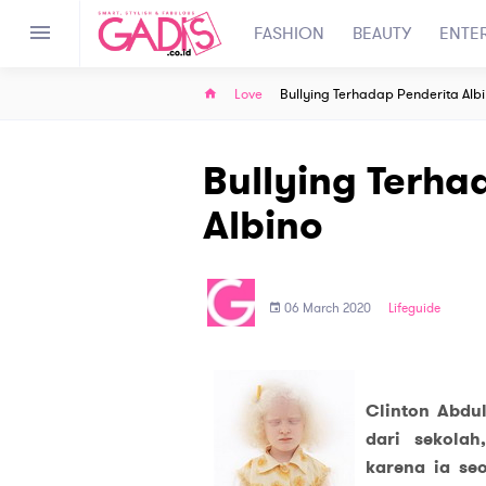
FASHION
BEAUTY
ENTE
Love
Bullying Terhadap Penderita Alb
Bullying Terha
Albino
06 March 2020
Lifeguide
Clinton Abdul
dari sekolah
karena ia se