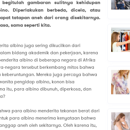
, begitulah gambaran sulitnya kehidupan
bino. Diperlakukan berbeda, dicela, atau
pat tatapan aneh dari orang disekitarnya.
sa, sama seperti kita.
rita albino juga sering dikucilkan dari
dalam bidang akademik dan pekerjaan, karena
derita albino di beberapa negara di Afrika
ra-negara tersebut berkembang mitos bahwa
 keberuntungan. Mereka juga percaya bahwa
anita pengidap albino, konon bisa
 itu, para albino dibunuh, diperkosa, dan
ya?
hwa para albino menderita tekanan berat dari
 untuk para albino menerima kenyataan bahwa
anggap aneh oleh sekitarnya. Oleh karena itu,