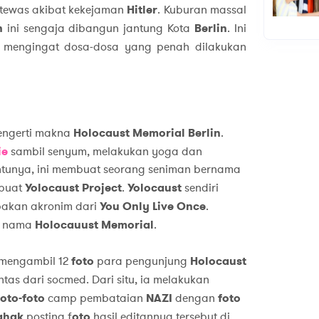
tewas akibat kekejaman
Hitler
. Kuburan massal
nn
ini sengaja dibangun jantung Kota
Berlin
. Ini
 mengingat dosa-dosa yang penah dilakukan
engerti makna
Holocaust Memorial Berlin
.
ie
sambil senyum, melakukan yoga dan
entunya, ini membuat seorang seniman bernama
mbuat
Yolocaust Project
.
Yolocaust
sendiri
akan akronim dari
You Only Live Once
.
i nama
Holocauust Memorial
.
 mengambil 12
foto
para pengunjung
Holocaust
as dari socmed. Dari situ, ia melakukan
foto-foto
camp pembataian
NAZI
dengan
foto
ahak
posting f
oto
hasil editannya tersebut di