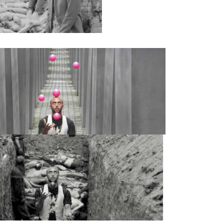
Kalau
Pacar
Minta
Ciuman,
Ini
yang
Harus
Kamu