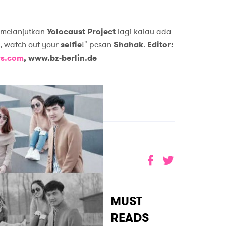
 melanjutkan
Yolocaust Project
lagi kalau ada
, watch out your
selfie
!" pesan
Shahak
.
Editor:
s.com
, www.bz-berlin.de
MUST
READS