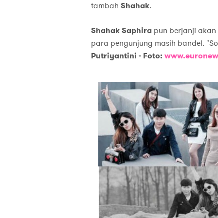
tambah
Shahak
.
Shahak Saphira
pun berjanji akan
para pengunjung masih bandel. "So
Putriyantini - Foto:
www.euronew