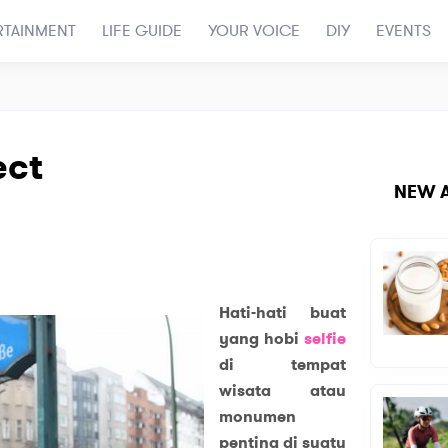
RTAINMENT
LIFE GUIDE
YOUR VOICE
DIY
EVENTS
ect
NEW A
Hati-hati buat
yang hobi
selfie
di tempat
wisata atau
monumen
penting di suatu