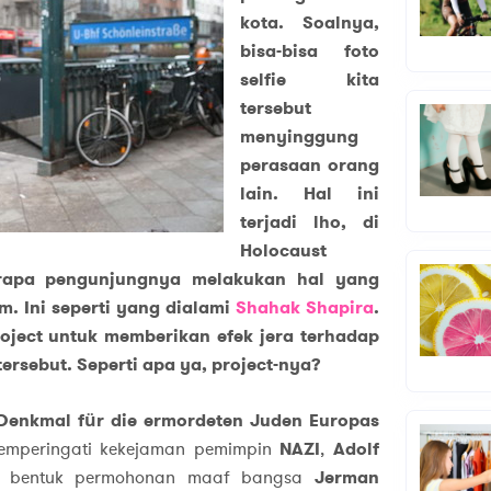
kota. Soalnya,
bisa-bisa foto
selfie kita
tersebut
menyinggung
perasaan orang
lain. Hal ini
terjadi lho, di
Holocaust
rapa pengunjungnya melakukan hal yang
. Ini seperti yang dialami
Shahak Shapira
.
oject untuk memberikan efek jera terhadap
rsebut. Seperti apa ya, project-nya?
Denkmal für die ermordeten Juden Europas
emperingati kekejaman pemimpin
NAZI
,
Adolf
tu bentuk permohonan maaf bangsa
Jerman