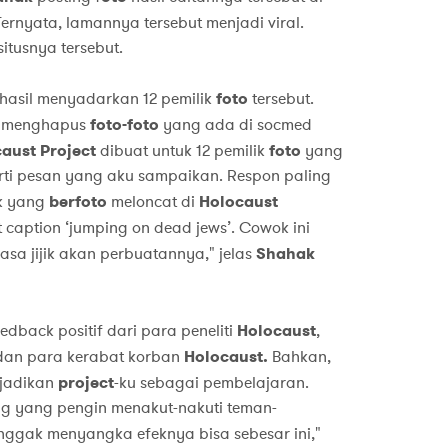
Ternyata, lamannya tersebut menjadi viral.
itusnya tersebut.
rhasil menyadarkan 12 pemilik
foto
tersebut.
n menghapus
foto-foto
yang ada di socmed
caust Project
dibuat untuk 12 pemilik
foto
yang
rti pesan yang aku sampaikan. Respon paling
ok yang
berfoto
meloncat di
Holocaust
 caption ‘jumping on dead jews’. Cowok ini
sa jijik akan perbuatannya," jelas
Shahak
dback positif dari para peneliti
Holocaust
,
 dan para kerabat korban
Holocaust.
Bahkan,
njadikan
project
-ku sebagai pembelajaran.
ng yang pengin menakut-nakuti teman-
 nggak menyangka efeknya bisa sebesar ini,"