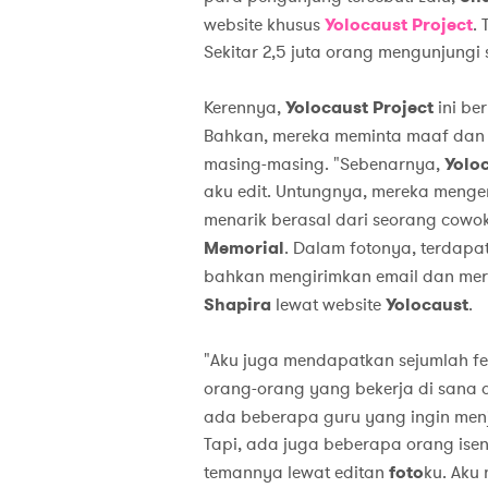
website khusus
Yolocaust Project
. 
Sekitar 2,5 juta orang mengunjungi s
Kerennya,
Yolocaust Project
ini be
Bahkan, mereka meminta maaf da
masing-masing. "Sebenarnya,
Yolo
aku edit. Untungnya, mereka menge
menarik berasal dari seorang cow
Memorial
. Dalam fotonya, terdapat
bahkan mengirimkan email dan mera
Shapira
lewat website
Yolocaust
.
"Aku juga mendapatkan sejumlah fee
orang-orang yang bekerja di sana
ada beberapa guru yang ingin me
Tapi, ada juga beberapa orang ise
temannya lewat editan
foto
ku. Aku