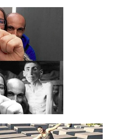
Lakukan
Humaira
Aliya
Lifeguide
Hair
Trend
London
Fashion
Week