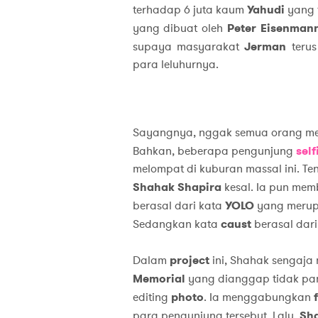
terhadap 6 juta kaum
Yahudi
yang 
yang dibuat oleh
Peter Eisenma
supaya masyarakat
Jerman
terus
para leluhurnya.
Sayangnya, nggak semua orang m
Bahkan, beberapa pengunjung
self
melompat di kuburan massal ini. T
Shahak Shapira
kesal. Ia pun me
berasal dari kata
YOLO
yang merup
Sedangkan kata
caust
berasal dar
Dalam
project
ini, Shahak sengaja
Memorial
yang dianggap tidak pant
editing
photo
. Ia menggabungkan
para pengunjung tersebut. Lalu,
Sh