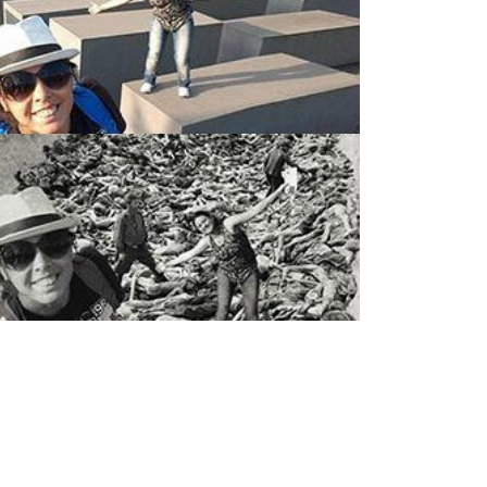
Spring
2013:
Updo
Hairstyle
Beauty
Istilah
Fashion