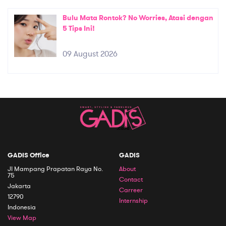
Bulu Mata Rontok? No Worries, Atasi dengan
5 Tips Ini!
09 August 2026
GADIS Office
GADIS
Jl Mampang Prapatan Raya No.
About
75
Contact
Jakarta
Carreer
12790
Internship
Indonesia
View Map