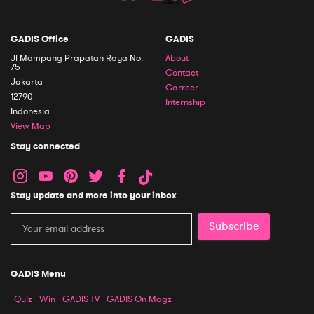
GADIS Office
GADIS
Jl Mampang Prapatan Raya No.
About
75
Contact
Jakarta
Carreer
12790
Internship
Indonesia
View Map
Stay connected
Stay update and more into your inbox
Subscribe
GADIS Menu
Quiz
Win
GADIS TV
GADIS On Magz