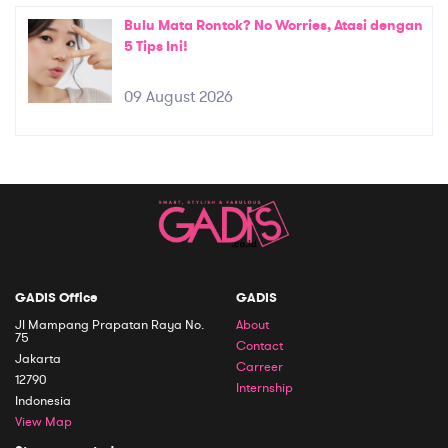
Bulu Mata Rontok? No Worries, Atasi dengan
5 Tips Ini!
09 August 2026
GADIS Office
GADIS
Jl Mampang Prapatan Raya No.
About
75
Contact
Jakarta
Carreer
12790
Internship
Indonesia
View Map