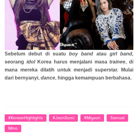
Sebelum debut di suatu
boy band
atau
girl band,
seorang
idol
Korea harus menjalani masa
trainee
, di
mana mereka dilatih untuk menjadi superstar. Mulai
dari bernyanyi,
dance
, hingga kemampuan berbahasa.
#KoreanHighlights
#JeonSomi
#Miyeon
Samuel
Mino