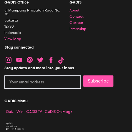
GADIS Office
GADIS
Jl Mampang Prapatan Raya No.
About
75
Contact
Jakarta
Carreer
12790
Internship
Indonesia
View Map
Stay connected
Stay update and more into your inbox
Subscribe
GADIS Menu
Quiz
Win
GADIS TV
GADIS On Magz