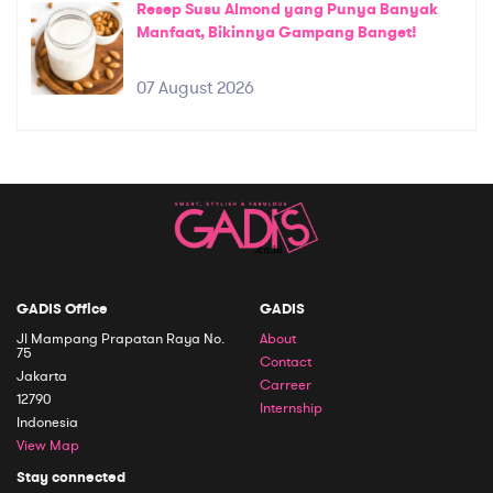
Resep Susu Almond yang Punya Banyak
Manfaat, Bikinnya Gampang Banget!
07 August 2026
GADIS Office
GADIS
Jl Mampang Prapatan Raya No.
About
75
Contact
Jakarta
Carreer
12790
Internship
Indonesia
View Map
Stay connected