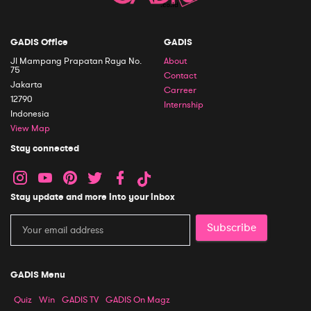
GADIS Office
GADIS
Jl Mampang Prapatan Raya No.
About
75
Contact
Jakarta
Carreer
12790
Internship
Indonesia
View Map
Stay connected
Stay update and more into your inbox
Subscribe
GADIS Menu
Quiz
Win
GADIS TV
GADIS On Magz